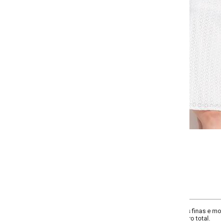
-
-
-
+
+
G
GG
XXG
XLG
COMPRAR
 finas e modelagem soltinha. Leve e fresquinho, perfeito para os dias quent
o total.