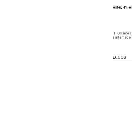
éster, 4% elastano meia malha
s. Os acessórios utilizados na produção das fotos não acompanham o produto.
internet e por telefone. Em caso de divergência, o preço válido será sempre aq
izados