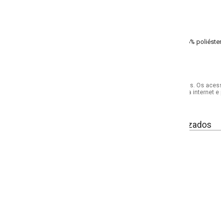
% poliéster, 4% elastano meia malha
s. Os acessórios utilizados na produção das fotos não acompanham o produto.
internet e por telefone. Em caso de divergência, o preço válido será sempre aq
izados