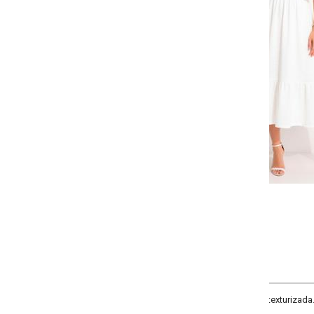
Selecione a quantidade para cada tamanho:
-
-
-
-
+
+
+
P
M
G
GG
COMPRAR
texturizada.