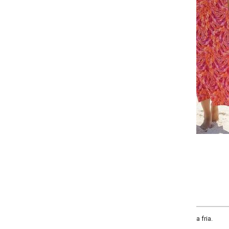
-
+
P
M
G
GG
COMPRAR
 fria.