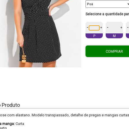
Selecione a quantidade pa
-
-
-
+
+
P
M
COMPRAR
o Produto
ose com elastano. Modelo transpassado, detalhe de pregas e mangas curtas.
a manga:
Curta
urto