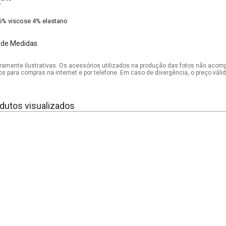
V
6% viscose 4% elastano
 de Medidas
mente ilustrativas. Os acessórios utilizados na produção das fotos não acom
os para compras na internet e por telefone. Em caso de divergência, o preço vál
dutos visualizados