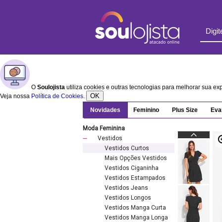
O
Soulojista
utiliza cookies e outras tecnologias para melhorar sua e
OK
Veja nossa
Política de Cookies
.
Novidades
Feminino
Plus Size
Eva
Moda Feminina
Vestidos
Vestidos Curtos
Mais Opções Vestidos
Vestidos Ciganinha
Vestidos Estampados
Vestidos Jeans
Vestidos Longos
Vestidos Manga Curta
Vestidos Manga Longa