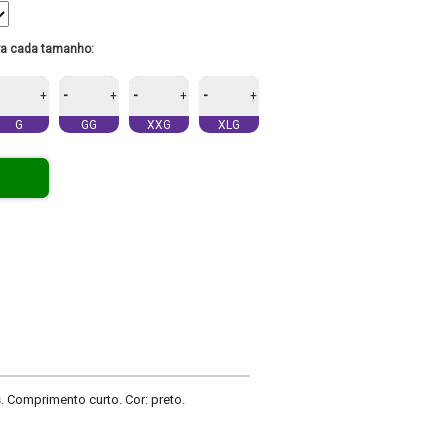
ra cada tamanho:
-
-
-
+
+
+
+
G
GG
XXG
XLG
 Comprimento curto. Cor: preto.