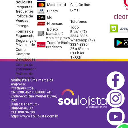
Soulojista
Mastercard
Chat On-line
Perguntas
E-mail
Diners
frequentes
Política de
Elo
Vendas
Telefones
Hipercard
Entrega
Todo
Boleto
Formas de
Brasil (47)
bancário à
Pagamento
3334-8336
vista e a prazo
Whatsapp (47)
Segurança e
Transferência
3334-8336
Privacidade
Bradesco
2ª a 6ª das
Como
8:00h às
Comprar
17:00h
Devoluções
Código do
consumidor
Política de
Privacidade
Soulojista
é uma marca da
empresa:
Posthaus Ltda
CNPJ:80.462.138/0001-41
Endereço: Rua Werner Duwe,
202
Bairro Badenfurt -
Blumenau/SC
CEP 89070-700
https://www.soulojista.com.br