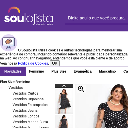
O
Soulojista
utiliza cookies e outras tecnologias para melhorar sua
experiência de compra, incluindo conteúdo relevante e publicidade personalizada
na web. Ao continuar navegando, entendemos que você está ciente e de acordo.
OK
Veja nossa
Política de Cookies
.
Novidades
Feminino
Plus Size
Evangélica
Masculino
Ca
Plus Size Feminino
Vestidos
Vestidos Curtos
Vestidos Ciganinha
Vestidos Estampados
Vestidos Jeans
Vestidos Longos
Vestidos Manga Curta
Vestidos Manga Longa