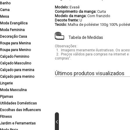
Banho
Modelo:
Evasê
Cama
Comprimento da manga:
Curta
Modelo da manga:
Com franzido
Mesa
Decote frente:
U
Moda Evangélica
Tecido:
Malha de poliéster 130g 100% poliés
Moda Feminina
Decoração Casa
Tabela de Medidas
Roupa para Menina
Observações:
Roupa para Menino
1.
Imagens meramente ilustrativas. Os acess
2.
Preços válidos para compras na internet e 
Calçado Feminino
compras".
Calçado Masculino
Calçado para menina
Últimos produtos visualizados
Calçado para menino
Lingerie
Moda Masculina
Pijamas
Utilidades Domésticas
Escolhas das Influencers
Fitness
Jardim e Ferramentas