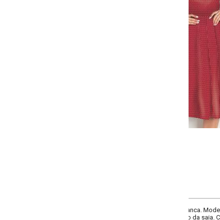
Selecione a quantidade para cada tamanho:
-
-
-
+
+
P
M
G
GG
COMPRAR
anca. Modelo com decote quadrado, manga 3/4 bufante, com punhos e franzid
ro da saia. Comprimenti midi.