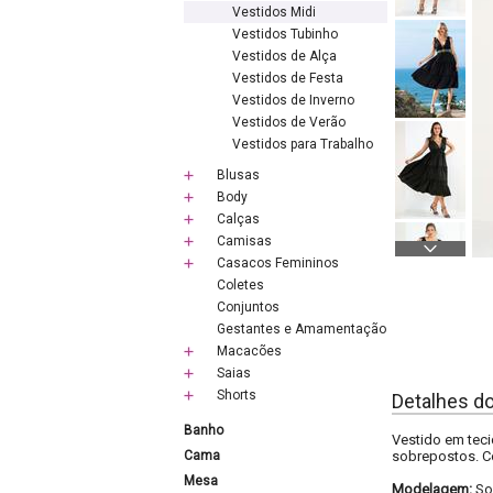
Vestidos Midi
Vestidos Tubinho
Vestidos de Alça
Vestidos de Festa
Vestidos de Inverno
Vestidos de Verão
Vestidos para Trabalho
Blusas
Body
Calças
Camisas
Casacos Femininos
Coletes
Conjuntos
Gestantes e Amamentação
Macacões
Saias
Shorts
Detalhes d
Banho
Vestido em tec
Cama
sobrepostos. C
Mesa
Modelagem:
So