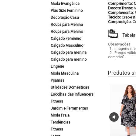
Comprimento:
M
Moda Evangélica
Decote frente:
Plus Size Feminino
Complemento:
Tecido:
Crepe (
Decoração Casa
Composição:
C
Roupa para Menina
Roupa para Menino
Tabela
Calçado Feminino
Observações:
Calçado Masculino
1.
Imagens mera
Calçado para menina
2.
Preços válid
compras".
Calçado para menino
Lingerie
Produtos si
Moda Masculina
Pijamas
Utilidades Domésticas
Escolhas das Influencers
Fitness
Jardim e Ferramentas
Moda Praia
Tendências
Fitness