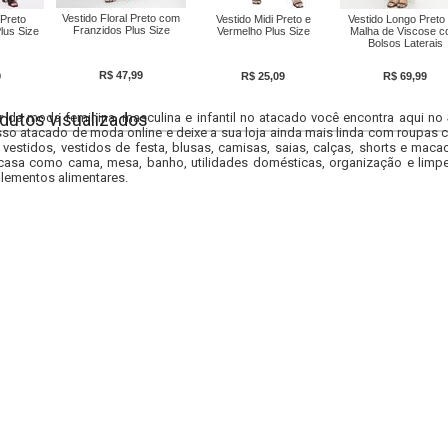
Vestido Floral Preto com
 Preto
Vestido Midi Preto e
Vestido Longo Preto
Franzidos Plus Size
lus Size
Vermelho Plus Size
Malha de Viscose 
Bolsos Laterais
R$ 47,99
9
R$ 25,09
R$ 69,99
dutos visualizados
r da moda feminina, masculina e infantil no atacado você encontra aqui no
so atacado de moda online e deixe a sua loja ainda mais linda com roupas c
 vestidos, vestidos de festa, blusas, camisas, saias, calças, shorts e m
casa como cama, mesa, banho, utilidades domésticas, organização e limpe
lementos alimentares.