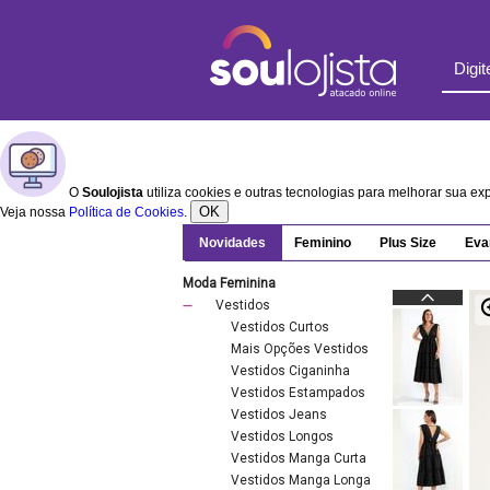
O
Soulojista
utiliza cookies e outras tecnologias para melhorar sua e
OK
Veja nossa
Política de Cookies
.
Novidades
Feminino
Plus Size
Eva
Moda Feminina
Vestidos
Vestidos Curtos
Mais Opções Vestidos
Vestidos Ciganinha
Vestidos Estampados
Vestidos Jeans
Vestidos Longos
Vestidos Manga Curta
Vestidos Manga Longa