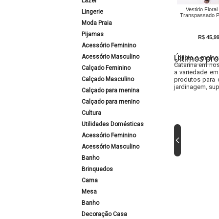
Lazer
Vestido Floral
Lingerie
Transpassado P
Moda Praia
Pijamas
R$ 45,9
Acessório Feminino
Acessório Masculino
Últimos pro
Lojista o melho
Catarina em nos
Calçado Feminino
a variedade em
Calçado Masculino
produtos para 
jardinagem, sup
Calçado para menina
Calçado para menino
Cultura
Utilidades Domésticas
Acessório Feminino
Acessório Masculino
Banho
Brinquedos
Cama
Mesa
Banho
Decoração Casa