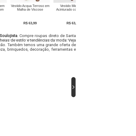
 em
Vestido Acqua Terroso em
Vestido Midi Preto
Vestido Preto em Crepe
com
Malha de Viscose
Acinturado com Bolsos
Plano Acetinado
R$ 63,99
R$ 63,99
R$ 135,99
Soulojista
. Compre roupas direto de Santa
heias de estilo e tendências da moda. Veja
acacão. Também temos uma grande oferta de
za, brinquedos, decoração, ferramentas e