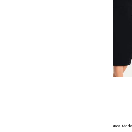
-
+
P
M
G
GG
COMPRAR
anca. Modelo tubinho, com gota no decote, mangas 7/8 com babados e recor