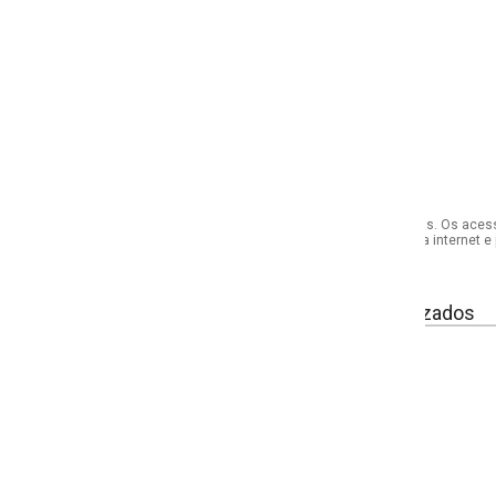
s. Os acessórios utilizados na produção das fotos não acompanham o produto.
internet e por telefone. Em caso de divergência, o preço válido será sempre aq
izados