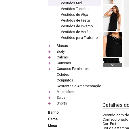
Vestidos Midi
Vestidos Tubinho
Vestidos de Alça
Vestidos de Festa
Vestidos de Inverno
Vestidos de Verão
Vestidos para Trabalho
Blusas
Body
Calças
Camisas
Casacos Femininos
Coletes
Conjuntos
Gestantes e Amamentação
Macacões
Saias
Shorts
Detalhes d
Banho
Vestido com dec
Cama
Confeccionado 
Cor: Preto
Mesa
Cor da estamp