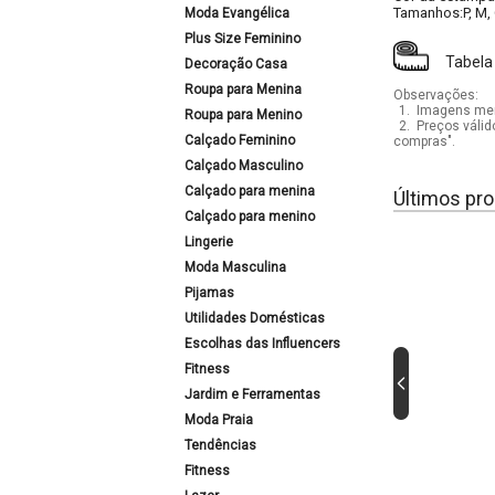
Tamanhos:P, M,
Moda Evangélica
Plus Size Feminino
Tabela
Decoração Casa
Roupa para Menina
Observações:
1.
Imagens mera
Roupa para Menino
2.
Preços válid
Calçado Feminino
compras".
Calçado Masculino
Calçado para menina
Últimos pro
Calçado para menino
Lingerie
Moda Masculina
Pijamas
Utilidades Domésticas
Escolhas das Influencers
Fitness
Jardim e Ferramentas
Moda Praia
Tendências
Fitness