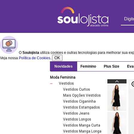
O
Soulojista
utiliza cookies e outras tecnologias para melhorar sua e
OK
Veja nossa
Política de Cookies
.
Novidades
Feminino
Plus Size
Eva
Moda Feminina
Vestidos
Vestidos Curtos
Mais Opções Vestidos
Vestidos Ciganinha
Vestidos Estampados
Vestidos Jeans
Vestidos Longos
Vestidos Manga Curta
Vestidos Manga Longa