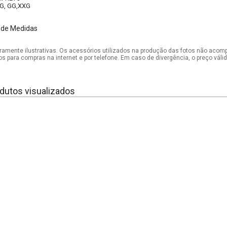
 G, GG,XXG
 de Medidas
mente ilustrativas. Os acessórios utilizados na produção das fotos não acom
os para compras na internet e por telefone. Em caso de divergência, o preço vál
dutos visualizados