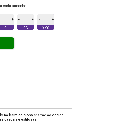
ra cada tamanho:
-
-
+
+
+
G
GG
XXG
o na barra adiciona charme ao design.
 casuais e estilosas.