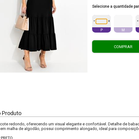
Selecione a quantidade pa
-
-
+
P
M
COMPRAR
o Produto
ote redondo, oferecendo um visual elegante e confortável. Detalhe de babad
em malha de algodão, possui comprimento alongado, ideal para composições
a:PRETO