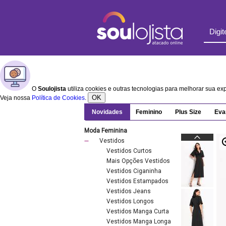
O
Soulojista
utiliza cookies e outras tecnologias para melhorar sua e
OK
Veja nossa
Política de Cookies
.
Novidades
Feminino
Plus Size
Eva
Moda Feminina
Vestidos
Vestidos Curtos
Mais Opções Vestidos
Vestidos Ciganinha
Vestidos Estampados
Vestidos Jeans
Vestidos Longos
Vestidos Manga Curta
Vestidos Manga Longa