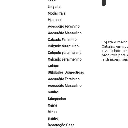
Lazer
Lingerie
Moda Praia
Pijamas
Acessório Feminino
Acessório Masculino
Calçado Feminino
Lojista o melho
Calçado Masculino
Catarina em nos
a variedade em
Calçado para menina
produtos para 
jardinagem, sup
Calçado para menino
Cultura
Utilidades Domésticas
Acessório Feminino
Acessório Masculino
Banho
Brinquedos
Cama
Mesa
Banho
Decoração Casa