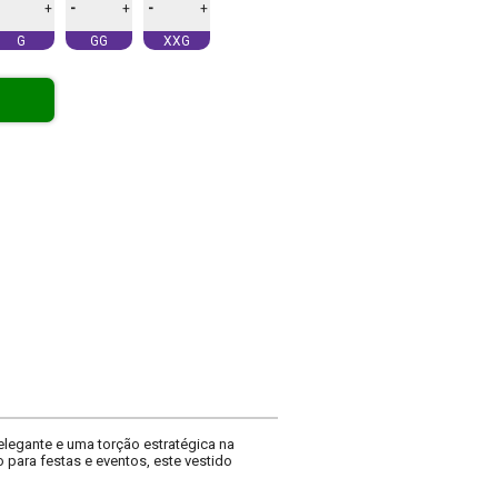
-
-
+
+
+
G
GG
XXG
elegante e uma torção estratégica na
to para festas e eventos, este vestido