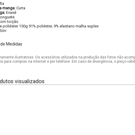
lta
a manga:
Curta
ga:
Evasê
onguete
om torção
e poliéster 150g 91% poliéster, 9% elastano malha suplex
Sim
 de Medidas
mente ilustrativas. Os acessórios utilizados na produção das fotos não acom
os para compras na internet e por telefone. Em caso de divergência, o preço vál
dutos visualizados