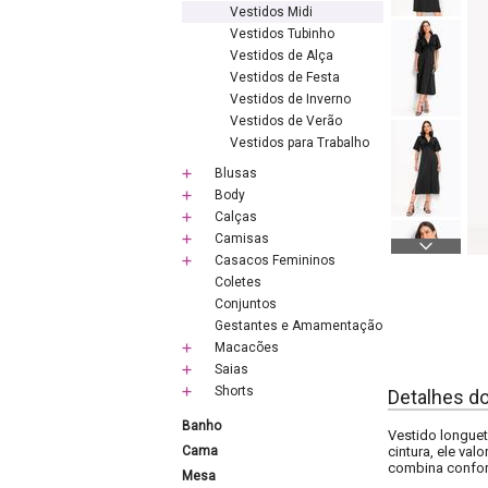
Vestidos Midi
Vestidos Tubinho
Vestidos de Alça
Vestidos de Festa
Vestidos de Inverno
Vestidos de Verão
Vestidos para Trabalho
Blusas
Body
Calças
Camisas
Casacos Femininos
Coletes
Conjuntos
Gestantes e Amamentação
Macacões
Saias
Shorts
Detalhes d
Banho
Vestido longuet
Cama
cintura, ele val
combina confort
Mesa