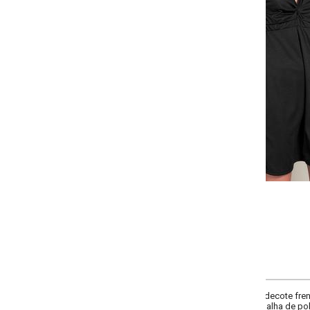
-
+
P
M
G
GG
COMPRAR
 decote frente v, decote costas redondo, comprimento da manga curta, comp
alha de poliéster. Tendência: modelagem nós.