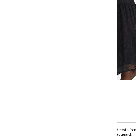
-
-
-
-
+
+
+
P
M
G
GG
COMPRAR
 decote frente com gola padre, manga longa bufante com elástico nos punh
 jacquard.