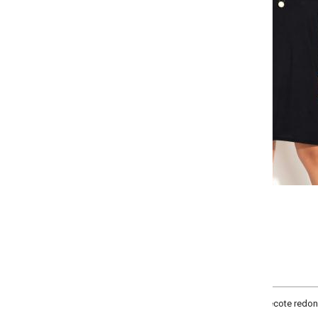
Selecione a quantidade para cada tamanho:
-
-
-
+
+
G
GG
XXG
XLG
EX2
COMPRAR
ote redondo, mangas curtas contrastantes com recorte vazado, recorte cent