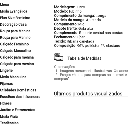
Mesa
Modelagem:
Justo
Modelo:
Tubinho
Moda Evangélica
Comprimento da manga:
Longa
Plus Size Feminino
Modelo da manga:
Ajustada
Comprimento:
Midi
Decoração Casa
Decote frente:
Gola alta
Roupa para Menina
Complemento:
Recorte central nas costas
Fechamento:
Zíper
Roupa para Menino
Tecido:
Ribana canelada
Calçado Feminino
Composição:
96% poliéster 4% elastano
Calçado Masculino
Calçado para menina
Tabela de Medidas
Calçado para menino
Observações:
Lingerie
1.
Imagens meramente ilustrativas. Os acess
2.
Preços válidos para compras na internet e 
Moda Masculina
compras".
Pijamas
Utilidades Domésticas
Últimos produtos visualizados
Escolhas das Influencers
Fitness
Jardim e Ferramentas
Moda Praia
Tendências