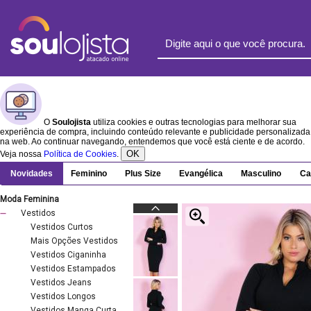
O
Soulojista
utiliza cookies e outras tecnologias para melhorar sua
experiência de compra, incluindo conteúdo relevante e publicidade personalizada
na web. Ao continuar navegando, entendemos que você está ciente e de acordo.
OK
Veja nossa
Política de Cookies
.
Novidades
Feminino
Plus Size
Evangélica
Masculino
Ca
Moda Feminina
Vestidos
Vestidos Curtos
Mais Opções Vestidos
Vestidos Ciganinha
Vestidos Estampados
Vestidos Jeans
Vestidos Longos
Vestidos Manga Curta