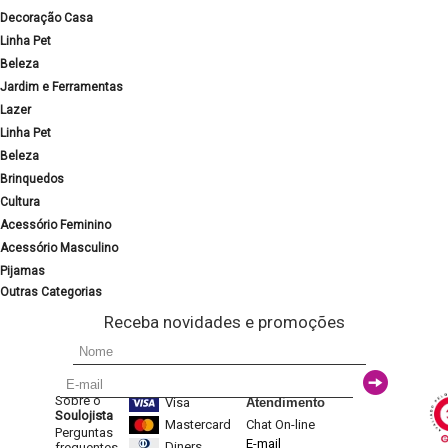
Decoração Casa
Linha Pet
Beleza
Jardim e Ferramentas
Lazer
Linha Pet
Beleza
Brinquedos
Cultura
Acessório Feminino
Acessório Masculino
Pijamas
Outras Categorias
Receba novidades e promoções
Sobre o
Visa
Atendimento
Soulojista
Mastercard
Chat On-line
Perguntas
E-mail
Diners
frequentes