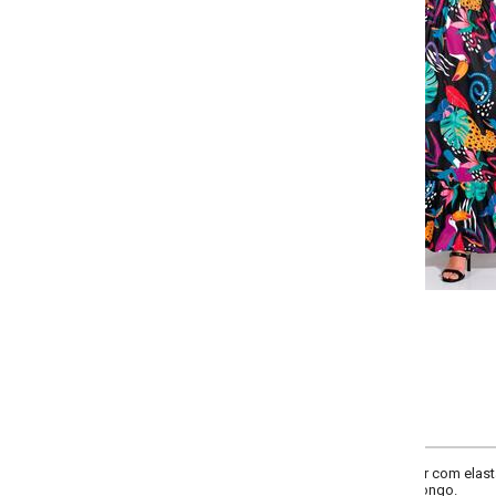
Selecione:
Selecione a quantidade para cada tamanho:
-
-
-
-
+
+
+
P
M
G
GG
COMPRAR
er com elastano. Busto duplo com alças para laço, recorte com elástico na ci
ongo.