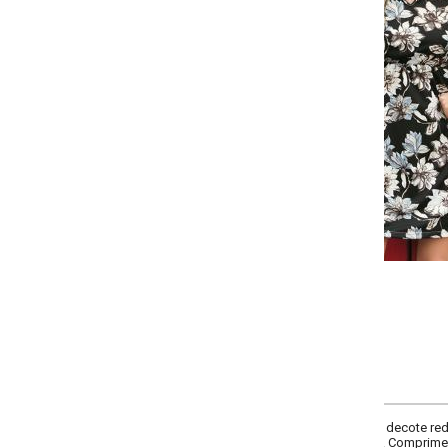
Selecione a quantidade para cada tamanho:
-
-
+
+
P
M
G
GG
COMPRAR
decote redondo com gota, manga longa com elástico nos punhos, recorte na 
a. Comprimento curto.