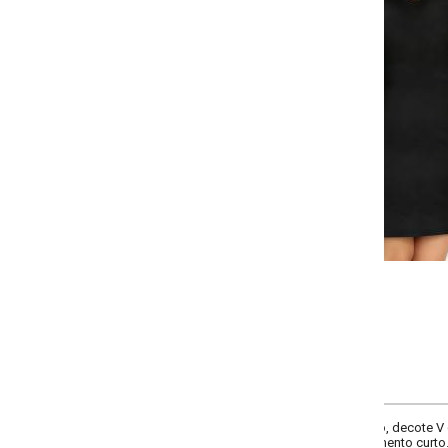
Selecione:
Selecione a quantidade para cada tamanho:
-
+
P
M
G
GG
COMPRAR
, decote V com tiras transpassadas, sem mangas e recorte central nas costas
ento curto.