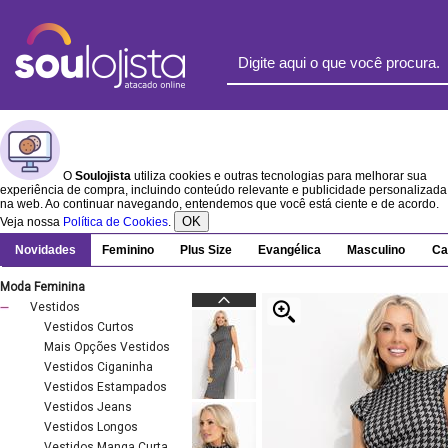
O
Soulojista
utiliza cookies e outras tecnologias para melhorar sua
experiência de compra, incluindo conteúdo relevante e publicidade personalizada
na web. Ao continuar navegando, entendemos que você está ciente e de acordo.
OK
Veja nossa
Política de Cookies
.
Novidades
Feminino
Plus Size
Evangélica
Masculino
Ca
Moda Feminina
Vestidos
Vestidos Curtos
Mais Opções Vestidos
Vestidos Ciganinha
Vestidos Estampados
Vestidos Jeans
Vestidos Longos
Vestidos Manga Curta