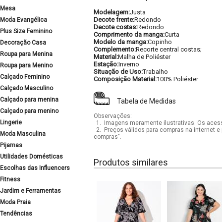
Mesa
Modelagem:
Justa
Decote frente:
Redondo
Moda Evangélica
Decote costas:
Redondo
Plus Size Feminino
Comprimento da manga:
Curta
Modelo da manga:
Copinho
Decoração Casa
Complemento:
Recorte central costas;
Roupa para Menina
Material:
Malha de Poliéster
Estação:
Inverno
Roupa para Menino
Situação de Uso:
Trabalho
Calçado Feminino
Composição Material:
100% Poliéster
Calçado Masculino
Calçado para menina
Tabela de Medidas
Calçado para menino
Observações:
Lingerie
1.
Imagens meramente ilustrativas. Os acess
2.
Preços válidos para compras na internet e 
Moda Masculina
compras".
Pijamas
Utilidades Domésticas
Produtos similares
Escolhas das Influencers
Fitness
Jardim e Ferramentas
Moda Praia
Tendências