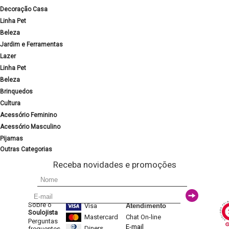
Decoração Casa
Linha Pet
Beleza
Jardim e Ferramentas
Lazer
Linha Pet
Beleza
Brinquedos
Cultura
Acessório Feminino
Acessório Masculino
Pijamas
Outras Categorias
Receba novidades e promoções
Sobre o
Visa
Atendimento
Soulojista
Mastercard
Chat On-line
Perguntas
E-mail
Diners
frequentes