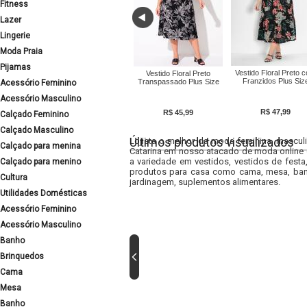
Fitness
Lazer
Lingerie
Moda Praia
Pijamas
Vestido Floral Preto 
Vestido Floral Preto
Franzidos Plus Siz
Transpassado Plus Size
Acessório Feminino
Acessório Masculino
R$ 47,99
R$ 45,99
Calçado Feminino
Calçado Masculino
Últimos produtos visualizados
Lojista o melhor da moda feminina, masculi
Calçado para menina
Catarina em nosso atacado de moda online e
a variedade em vestidos, vestidos de fest
Calçado para menino
produtos para casa como cama, mesa, banh
Cultura
jardinagem, suplementos alimentares.
Utilidades Domésticas
Acessório Feminino
Acessório Masculino
Banho
Brinquedos
Cama
Mesa
Banho