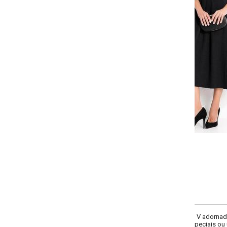
-
-
-
-
+
+
+
P
M
G
GG
COMPRAR
V adornado por delicada renda preta e alças finas, esta peça oferece um cai
speciais ou um look casual chic, combinando conforto e estilo impecável.