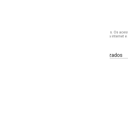
s. Os acessórios utilizados na produção das fotos não acompanham o produto.
internet e por telefone. Em caso de divergência, o preço válido será sempre aq
izados