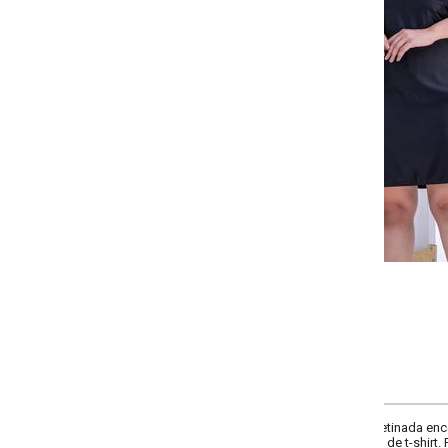
-
-
-
-
+
+
+
G
GG
XXG
XLG
COMPRAR
etinada encorpada de alta qualidade. Modelo de alças finas que pode ser us
e t-shirt. Possui busto duplo e elástico nas costas.