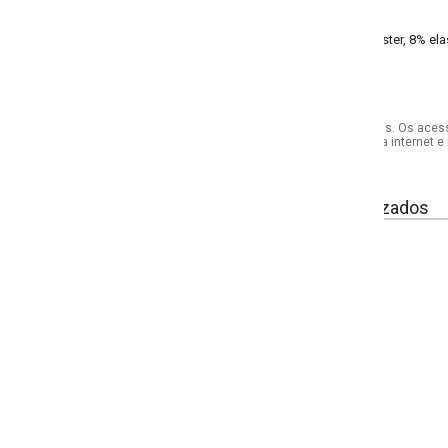
ster, 8% elastano liganete - meia malha
s. Os acessórios utilizados na produção das fotos não acompanham o produto.
internet e por telefone. Em caso de divergência, o preço válido será sempre aq
izados