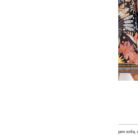
Selecione:
Selecione a quantidade para cada tamanho:
-
-
-
+
+
P
M
G
GG
COMPRAR
gem solta, decote canoa, manga 3/4, comprimento clássico, material malha fri