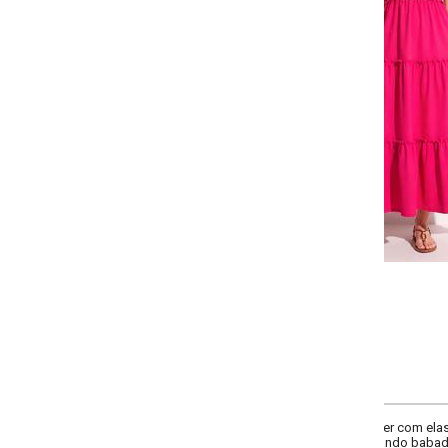
Selecione:
Selecione a quantidade para cada tamanho:
-
-
-
-
+
+
+
P
M
G
GG
COMPRAR
r com elastano. Modelo soltinho, alças para amarrar e decote reto, com láste
ando babados. Comprimento midi.