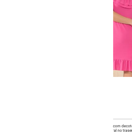
-
-
-
-
+
+
+
P
M
G
GG
COMPRAR
om decote ombro a ombro, elástico, babado e franzido no decote, recorte n
ral no traseiro. Comprimento curto.