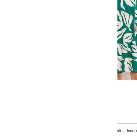
Selecione a quantidade para cada tamanho:
-
-
+
+
P
M
G
GG
COMPRAR
lta, decote frente v, bolso faca, comprimento clássico, material malha de vi