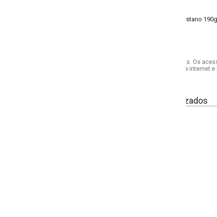
stano 190g 96% viscose, 4% elastano meia malha
s. Os acessórios utilizados na produção das fotos não acompanham o produto.
internet e por telefone. Em caso de divergência, o preço válido será sempre aq
izados