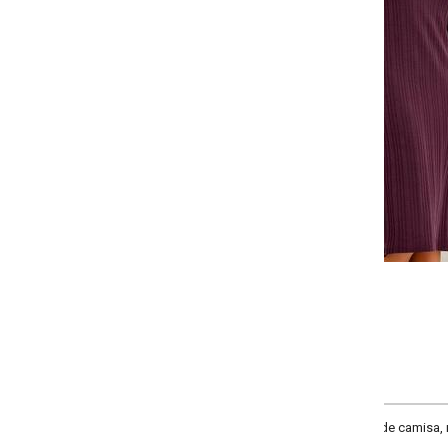
-
-
-
-
+
+
+
P
M
G
GG
COMPRAR
de camisa, mangas longas e decote discreto em V. Modelo ajustado ao corpo,