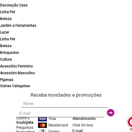
Decoração Casa
Linha Pet
Beleza
Jardim e Ferramentas
Lazer
Linha Pet
Beleza
Brinquedos
Cultura
Acessório Feminino
Acessório Masculino
Pijamas
Outras Categorias
Receba novidades e promoções
Sobre o
Visa
Atendimento
Soulojista
Mastercard
Chat On-line
Perguntas
E-mail
Diners
frequentes