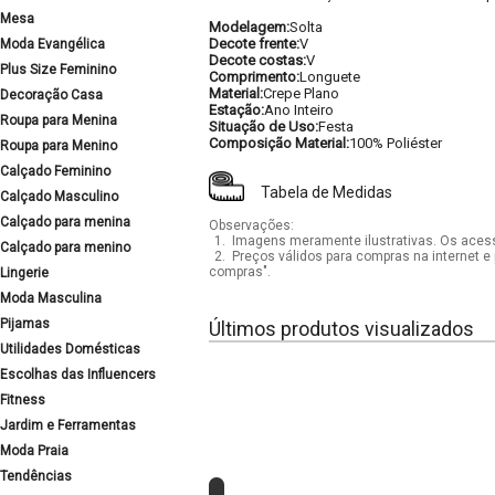
Mesa
Modelagem:
Solta
Decote frente:
V
Moda Evangélica
Decote costas:
V
Plus Size Feminino
Comprimento:
Longuete
Material:
Crepe Plano
Decoração Casa
Estação:
Ano Inteiro
Roupa para Menina
Situação de Uso:
Festa
Composição Material:
100% Poliéster
Roupa para Menino
Calçado Feminino
Tabela de Medidas
Calçado Masculino
Calçado para menina
Observações:
1.
Imagens meramente ilustrativas. Os acess
Calçado para menino
2.
Preços válidos para compras na internet e 
compras".
Lingerie
Moda Masculina
Pijamas
Últimos produtos visualizados
Utilidades Domésticas
Escolhas das Influencers
Fitness
Jardim e Ferramentas
Moda Praia
Tendências