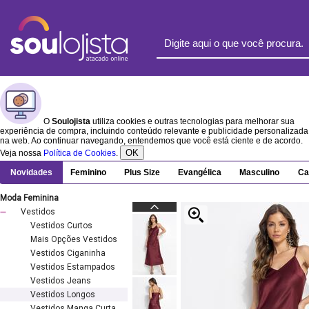
O
Soulojista
utiliza cookies e outras tecnologias para melhorar sua
experiência de compra, incluindo conteúdo relevante e publicidade personalizada
na web. Ao continuar navegando, entendemos que você está ciente e de acordo.
OK
Veja nossa
Política de Cookies
.
Novidades
Feminino
Plus Size
Evangélica
Masculino
Ca
Moda Feminina
Vestidos
Vestidos Curtos
Mais Opções Vestidos
Vestidos Ciganinha
Vestidos Estampados
Vestidos Jeans
Vestidos Longos
Vestidos Manga Curta