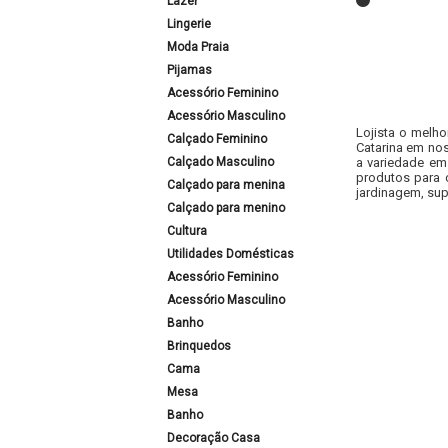
Lazer
Lingerie
Moda Praia
Pijamas
Acessório Feminino
Acessório Masculino
Lojista o melho
Calçado Feminino
Catarina em nos
Calçado Masculino
a variedade em
produtos para 
Calçado para menina
jardinagem, sup
Calçado para menino
Cultura
Utilidades Domésticas
Acessório Feminino
Acessório Masculino
Banho
Brinquedos
Cama
Mesa
Banho
Decoração Casa