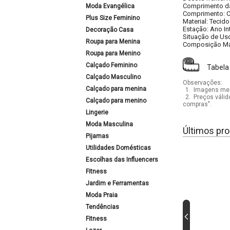
Comprimento da
Moda Evangélica
Comprimento: C
Plus Size Feminino
Material: Tecido
Estação: Ano In
Decoração Casa
Situação de Uso
Roupa para Menina
Composição Mat
Roupa para Menino
Calçado Feminino
Tabela
Calçado Masculino
Observações:
Calçado para menina
1.
Imagens mera
2.
Preços válid
Calçado para menino
compras".
Lingerie
Moda Masculina
Últimos pro
Pijamas
Utilidades Domésticas
Escolhas das Influencers
Fitness
Jardim e Ferramentas
Moda Praia
Tendências
Fitness