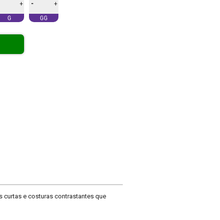
-
+
+
G
GG
s curtas e costuras contrastantes que