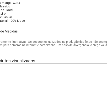
 manga: Curta
lássico
 de Liocel
teiro
: Casual
erial: 100% Liocel
 de Medidas
mente ilustrativas. Os acessórios utilizados na produção das fotos não acom
os para compras na internet e por telefone. Em caso de divergência, o preço vál
dutos visualizados