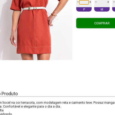
-
-
-
+
+
P
M
COMPRAR
o Produto
m liocel na cor terracota, com modelagem reta e caimento leve. Possui manga
. Confortável e elegante para o dia a dia..
lta
 Redondo