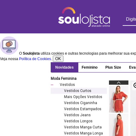
O
Soulojista
utiliza cookies e outras tecnologias para melhorar sua e
OK
Veja nossa
Política de Cookies
.
Novidades
Feminino
Plus Size
Eva
Moda Feminina
Vestidos
Vestidos Curtos
Mais Opções Vestidos
Vestidos Ciganinha
Vestidos Estampados
Vestidos Jeans
Vestidos Longos
Vestidos Manga Curta
Vestidos Manga Longa