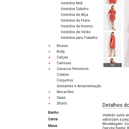
Vestidos Midi
Vestidos Tubinho
Vestidos de Alça
Vestidos de Festa
Vestidos de Inverno
Vestidos de Verão
Vestidos para Trabalho
Blusas
Body
Calças
Camisas
Casacos Femininos
Coletes
Conjuntos
Gestantes e Amamentação
Macacões
Saias
Shorts
Detalhes d
Banho
Vestido curto e
Cama
valorizam a peça
Modelagem: So
Mesa
Decote frente: