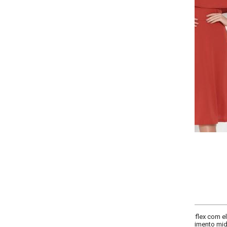
-
-
-
-
+
+
+
P
M
G
GG
COMPRAR
iflex com elastano. Modelo com decote ombro a ombro com babado sobrepost
rimento midi