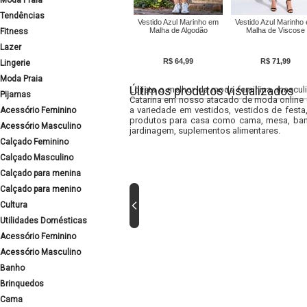
Moda Praia
Tendências
Vestido Azul Marinho em
Vestido Azul Marinho
Malha de Algodão
Malha de Viscose
Fitness
Lazer
R$ 64,99
R$ 71,99
Lingerie
Moda Praia
Últimos produtos visualizados
Lojista o melhor da moda feminina, masculi
Pijamas
Catarina em nosso atacado de moda online e
a variedade em vestidos, vestidos de fest
Acessório Feminino
produtos para casa como cama, mesa, banh
Acessório Masculino
jardinagem, suplementos alimentares.
Calçado Feminino
Calçado Masculino
Calçado para menina
Calçado para menino
Cultura
Utilidades Domésticas
Acessório Feminino
Acessório Masculino
Banho
Brinquedos
Cama