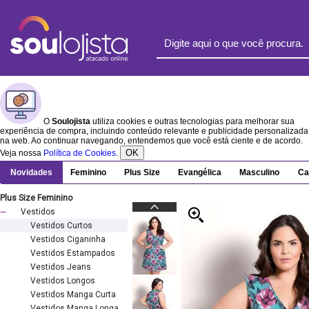
O
Soulojista
utiliza cookies e outras tecnologias para melhorar sua
experiência de compra, incluindo conteúdo relevante e publicidade personalizada
na web. Ao continuar navegando, entendemos que você está ciente e de acordo.
OK
Veja nossa
Política de Cookies
.
Novidades
Feminino
Plus Size
Evangélica
Masculino
Ca
Plus Size Feminino
Vestidos
Vestidos Curtos
Vestidos Ciganinha
Vestidos Estampados
Vestidos Jeans
Vestidos Longos
Vestidos Manga Curta
Vestidos Manga Longa