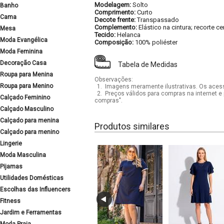
Modelagem:
Solto
Banho
Comprimento:
Curto
Cama
Decote frente:
Transpassado
Complemento:
Elástico na cintura; recorte c
Mesa
Tecido:
Helanca
Moda Evangélica
Composição:
100% poliéster
Moda Feminina
Decoração Casa
Tabela de Medidas
Roupa para Menina
Observações:
Roupa para Menino
1.
Imagens meramente ilustrativas. Os acess
2.
Preços válidos para compras na internet e 
Calçado Feminino
compras".
Calçado Masculino
Calçado para menina
Produtos similares
Calçado para menino
Lingerie
Moda Masculina
Pijamas
Utilidades Domésticas
Escolhas das Influencers
Fitness
Jardim e Ferramentas