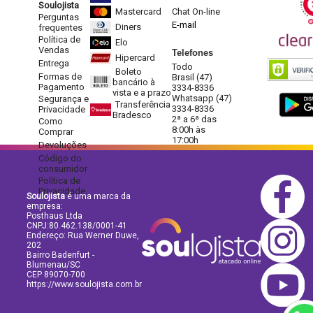
Soulojista
Mastercard
Chat On-line
Perguntas
E-mail
Diners
frequentes
Política de
Elo
Vendas
Telefones
Hipercard
Entrega
Todo
Boleto
Formas de
Brasil (47)
bancário à
Pagamento
3334-8336
vista e a prazo
Whatsapp (47)
Segurança e
Transferência
3334-8336
Privacidade
Bradesco
2ª a 6ª das
Como
8:00h às
Comprar
17:00h
Devoluções
Código do
consumidor
Política de
Privacidade
Soulojista
é uma marca da
empresa:
Posthaus Ltda
CNPJ:80.462.138/0001-41
Endereço: Rua Werner Duwe,
202
Bairro Badenfurt -
Blumenau/SC
CEP 89070-700
https://www.soulojista.com.br