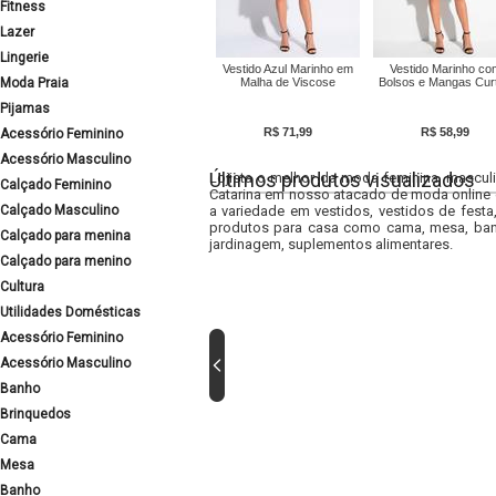
Fitness
Lazer
Lingerie
Vestido Azul Marinho em
Vestido Marinho co
Moda Praia
Malha de Viscose
Bolsos e Mangas Cur
Pijamas
R$ 71,99
R$ 58,99
Acessório Feminino
Acessório Masculino
Últimos produtos visualizados
Lojista o melhor da moda feminina, masculi
Calçado Feminino
Catarina em nosso atacado de moda online e
Calçado Masculino
a variedade em vestidos, vestidos de fest
produtos para casa como cama, mesa, banh
Calçado para menina
jardinagem, suplementos alimentares.
Calçado para menino
Cultura
Utilidades Domésticas
Acessório Feminino
Acessório Masculino
Banho
Brinquedos
Cama
Mesa
Banho