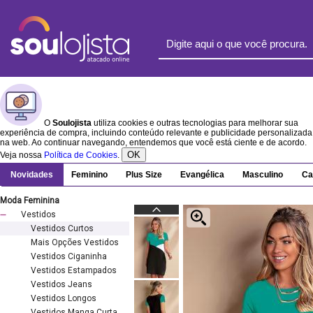
O
Soulojista
utiliza cookies e outras tecnologias para melhorar sua
experiência de compra, incluindo conteúdo relevante e publicidade personalizada
na web. Ao continuar navegando, entendemos que você está ciente e de acordo.
OK
Veja nossa
Política de Cookies
.
Novidades
Feminino
Plus Size
Evangélica
Masculino
Ca
Moda Feminina
Vestidos
Vestidos Curtos
Mais Opções Vestidos
Vestidos Ciganinha
Vestidos Estampados
Vestidos Jeans
Vestidos Longos
Vestidos Manga Curta