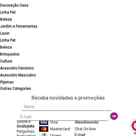
Decoração Casa
Linha Pet
Beleza
Jardim e Ferramentas
Lazer
Linha Pet
Beleza
Brinquedos
Cultura
Acessório Feminino
Acessório Masculino
Pijamas
Outras Categorias
Receba novidades e promoções
Sobre o
Visa
Atendimento
Soulojista
Mastercard
Chat On-line
Perguntas
E-mail
Diners
frequentes