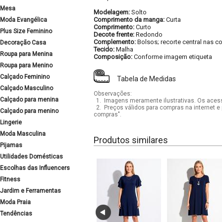
Mesa
Modelagem:
Solto
Comprimento da manga:
Curta
Moda Evangélica
Comprimento:
Curto
Plus Size Feminino
Decote frente:
Redondo
Complemento:
Bolsos; recorte central nas c
Decoração Casa
Tecido:
Malha
Roupa para Menina
Composição:
Conforme imagem etiqueta
Roupa para Menino
Calçado Feminino
Tabela de Medidas
Calçado Masculino
Observações:
Calçado para menina
1.
Imagens meramente ilustrativas. Os acess
2.
Preços válidos para compras na internet e 
Calçado para menino
compras".
Lingerie
Moda Masculina
Produtos similares
Pijamas
Utilidades Domésticas
Escolhas das Influencers
Fitness
Jardim e Ferramentas
Moda Praia
Tendências