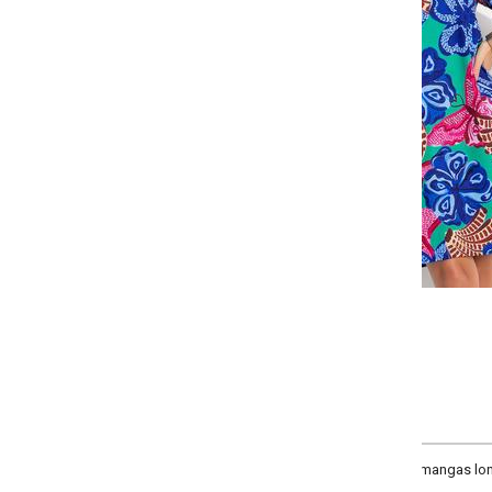
Selecione a quantidade para cada tamanho:
-
-
-
+
+
+
P
M
G
GG
COMPRAR
mangas longas estilo bispo que se ajustam nos pulsos e um decote em V. O tec