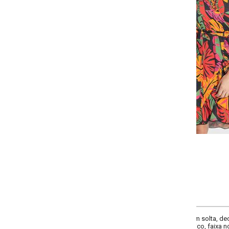
Selecione a quantidade para cada tamanho:
-
+
P
M
G
GG
COMPRAR
em solta, decote frente transpassado, decote costas redondo, comprimento 
, faixa no mesmo tecido na cintura para amarrar, material malha crepe.