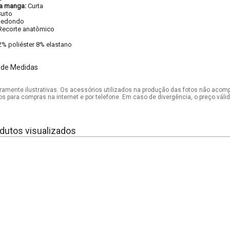
a manga:
Curta
urto
Redondo
Recorte anatômico
2% poliéster 8% elastano
 de Medidas
mente ilustrativas. Os acessórios utilizados na produção das fotos não acom
os para compras na internet e por telefone. Em caso de divergência, o preço vál
dutos visualizados