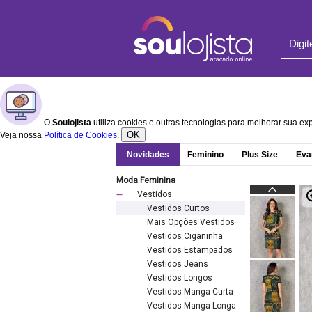
O
Soulojista
utiliza cookies e outras tecnologias para melhorar sua e
OK
Veja nossa
Política de Cookies
.
Novidades
Feminino
Plus Size
Eva
Moda Feminina
Vestidos
Vestidos Curtos
Mais Opções Vestidos
Vestidos Ciganinha
Vestidos Estampados
Vestidos Jeans
Vestidos Longos
Vestidos Manga Curta
Vestidos Manga Longa