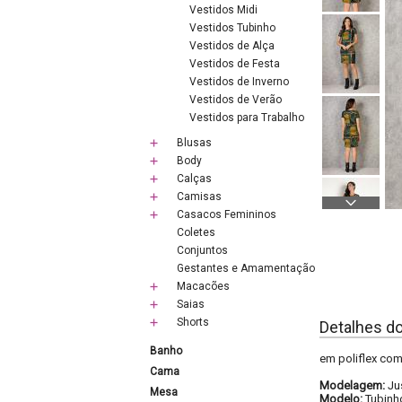
Vestidos Midi
Vestidos Tubinho
Vestidos de Alça
Vestidos de Festa
Vestidos de Inverno
Vestidos de Verão
Vestidos para Trabalho
Blusas
Body
Calças
Camisas
Casacos Femininos
Coletes
Conjuntos
Gestantes e Amamentação
Macacões
Saias
Shorts
Detalhes d
Banho
em poliflex com
Cama
Modelagem:
Ju
Mesa
Modelo:
Tubinh