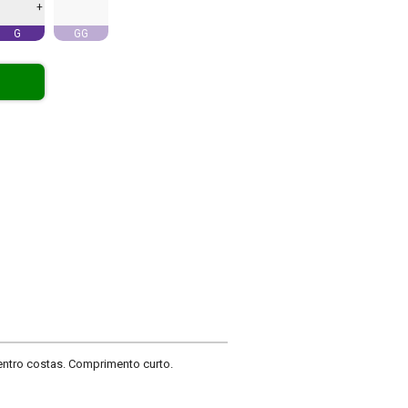
+
G
GG
entro costas. Comprimento curto.