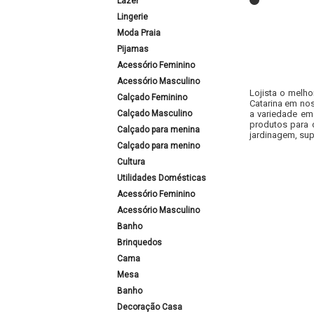
Lazer
Lingerie
Moda Praia
Pijamas
Acessório Feminino
Acessório Masculino
Lojista o melho
Calçado Feminino
Catarina em nos
Calçado Masculino
a variedade em
produtos para 
Calçado para menina
jardinagem, sup
Calçado para menino
Cultura
Utilidades Domésticas
Acessório Feminino
Acessório Masculino
Banho
Brinquedos
Cama
Mesa
Banho
Decoração Casa