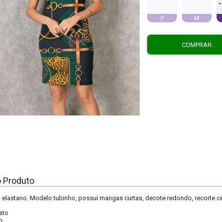
-
P
M
COMPRAR
o Produto
 elastano. Modelo tubinho, possui mangas curtas, decote redondo, recorte c
sto
o