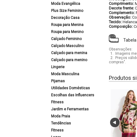
Comprimento:
M
Moda Evangélica
Decote frente:
Plus Size Feminino
Complemento:
Observação:
Co
Decoração Casa
Tecido:
Helanca
Roupa para Menina
Composição:
C
Roupa para Menino
Calçado Feminino
Tabela
Calçado Masculino
Observações:
Calçado para menina
1.
Imagens mera
2.
Preços válid
Calçado para menino
compras".
Lingerie
Moda Masculina
Produtos si
Pijamas
Utilidades Domésticas
Escolhas das Influencers
Fitness
Jardim e Ferramentas
Moda Praia
Tendências
Fitness