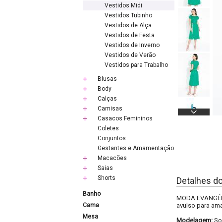
Vestidos Midi
Vestidos Tubinho
Vestidos de Alça
Vestidos de Festa
Vestidos de Inverno
Vestidos de Verão
Vestidos para Trabalho
Blusas
Body
Calças
Camisas
Casacos Femininos
Coletes
Conjuntos
Gestantes e Amamentação
Macacões
Saias
Shorts
Detalhes d
Banho
MODA EVANGÉLIC
Cama
avulso para ama
Mesa
Modelagem:
So