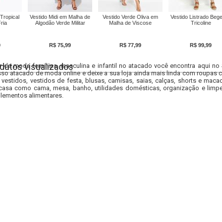
Tropical
Vestido Midi em Malha de
Vestido Verde Oliva em
Vestido Listrado Beg
ria
Algodão Verde Militar
Malha de Viscose
Tricoline
9
R$ 75,99
R$ 77,99
R$ 99,99
dutos visualizados
r da moda feminina, masculina e infantil no atacado você encontra aqui no
so atacado de moda online e deixe a sua loja ainda mais linda com roupas c
 vestidos, vestidos de festa, blusas, camisas, saias, calças, shorts e m
casa como cama, mesa, banho, utilidades domésticas, organização e limpe
lementos alimentares.