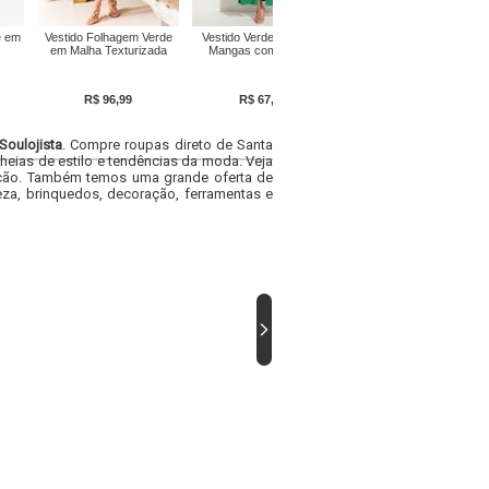
Vestido com Franzido
e em
Vestido Folhagem Verde
Vestido Verde Midi sem
Verde
em Malha Texturizada
Mangas com Botões
R$ 28,29
R$ 96,99
R$ 67,99
Soulojista
. Compre roupas direto de Santa
heias de estilo e tendências da moda. Veja
acacão. Também temos uma grande oferta de
za, brinquedos, decoração, ferramentas e