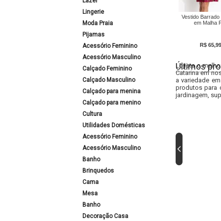
Lazer
Lingerie
Vestido Barrado 
Moda Praia
em Malha F
Pijamas
R$ 65,9
Acessório Feminino
Acessório Masculino
Últimos pro
Lojista o melho
Calçado Feminino
Catarina em nos
Calçado Masculino
a variedade em
produtos para 
Calçado para menina
jardinagem, sup
Calçado para menino
Cultura
Utilidades Domésticas
Acessório Feminino
Acessório Masculino
Banho
Brinquedos
Cama
Mesa
Banho
Decoração Casa