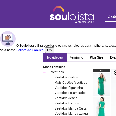
O
Soulojista
utiliza cookies e outras tecnologias para melhorar sua e
OK
Veja nossa
Política de Cookies
.
Novidades
Feminino
Plus Size
Eva
Moda Feminina
Vestidos
Vestidos Curtos
Mais Opções Vestidos
Vestidos Ciganinha
Vestidos Estampados
Vestidos Jeans
Vestidos Longos
Vestidos Manga Curta
Vestidos Manga Longa