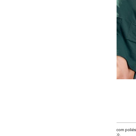
Selecione a quantidade para cada tamanho:
-
+
P
M
G
GG
COMPRAR
m poliéster. Modelo mullet soltinho. Mangas longas com recortes, bolsos fu
to.