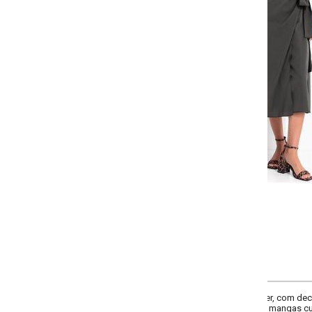
Selecione a quantidade para cada tamanho:
-
-
-
-
+
+
+
P
M
G
GG
COMPRAR
er, com decote transpassado e faixa para amarração lateral que valoriza a silhu
e mangas curtas em modelagem solta. Uma peça leve e versátil, ideal para c