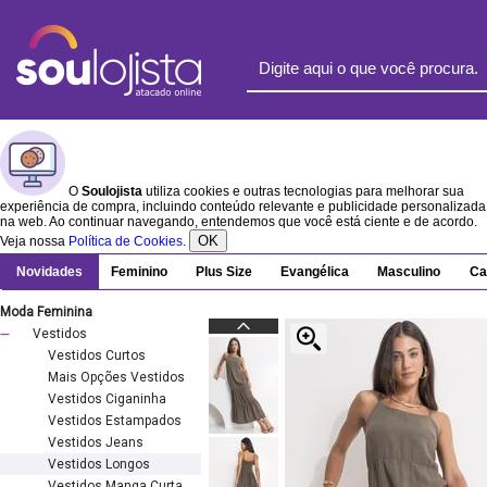
O
Soulojista
utiliza cookies e outras tecnologias para melhorar sua
experiência de compra, incluindo conteúdo relevante e publicidade personalizada
na web. Ao continuar navegando, entendemos que você está ciente e de acordo.
OK
Veja nossa
Política de Cookies
.
Novidades
Feminino
Plus Size
Evangélica
Masculino
Ca
Moda Feminina
Vestidos
Vestidos Curtos
Mais Opções Vestidos
Vestidos Ciganinha
Vestidos Estampados
Vestidos Jeans
Vestidos Longos
Vestidos Manga Curta