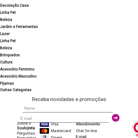
Decoração Casa
Linha Pet
Beleza
Jardim e Ferramentas
Lazer
Linha Pet
Beleza
Brinquedos
Cultura
Acessório Feminino
Acessório Masculino
Pijamas
Outras Categorias
Receba novidades e promoções
Sobre o
Visa
Atendimento
Soulojista
Mastercard
Chat On-line
Perguntas
E-mail
Diners
frequentes