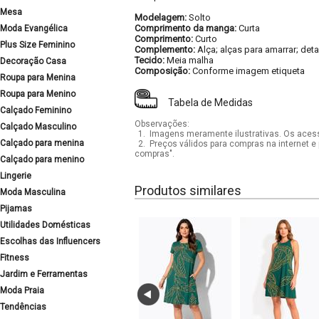
Mesa
Modelagem:
Solto
Comprimento da manga:
Curta
Moda Evangélica
Comprimento:
Curto
Plus Size Feminino
Complemento:
Alça; alças para amarrar; det
Tecido:
Meia malha
Decoração Casa
Composição:
Conforme imagem etiqueta
Roupa para Menina
Roupa para Menino
Tabela de Medidas
Calçado Feminino
Observações:
Calçado Masculino
1.
Imagens meramente ilustrativas. Os acess
Calçado para menina
2.
Preços válidos para compras na internet e 
compras".
Calçado para menino
Lingerie
Produtos similares
Moda Masculina
Pijamas
Utilidades Domésticas
Escolhas das Influencers
Fitness
Jardim e Ferramentas
Moda Praia
Tendências