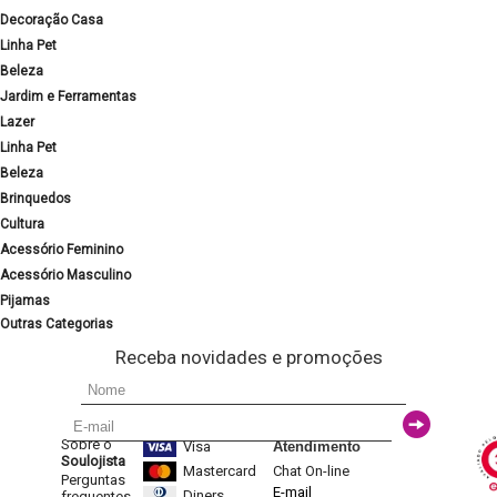
Decoração Casa
Linha Pet
Beleza
Jardim e Ferramentas
Lazer
Linha Pet
Beleza
Brinquedos
Cultura
Acessório Feminino
Acessório Masculino
Pijamas
Outras Categorias
Receba novidades e promoções
Sobre o
Visa
Atendimento
Soulojista
Mastercard
Chat On-line
Perguntas
E-mail
Diners
frequentes