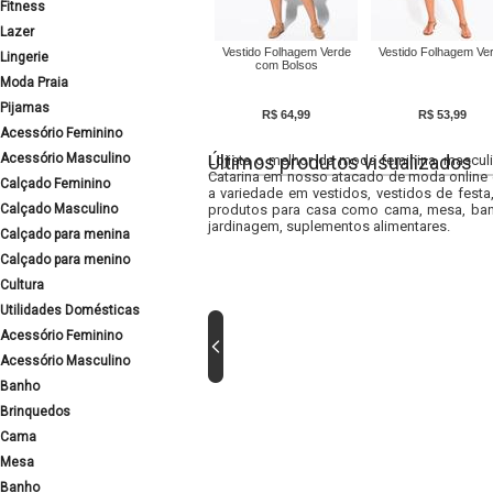
Fitness
Lazer
Vestido Folhagem Verde
Vestido Folhagem Ve
Lingerie
com Bolsos
Moda Praia
Pijamas
R$ 64,99
R$ 53,99
Acessório Feminino
Acessório Masculino
Últimos produtos visualizados
Lojista o melhor da moda feminina, masculi
Catarina em nosso atacado de moda online e
Calçado Feminino
a variedade em vestidos, vestidos de fest
Calçado Masculino
produtos para casa como cama, mesa, banh
jardinagem, suplementos alimentares.
Calçado para menina
Calçado para menino
Cultura
Utilidades Domésticas
Acessório Feminino
Acessório Masculino
Banho
Brinquedos
Cama
Mesa
Banho