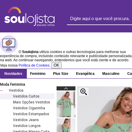
O
Soulojista
utiliza cookies e outras tecnologias para melhorar sua
experiência de compra, incluindo conteúdo relevante e publicidade personalizada
na web. Ao continuar navegando, entendemos que você está ciente e de acordo.
OK
Veja nossa
Política de Cookies
.
Novidades
Feminino
Plus Size
Evangélica
Masculino
Ca
Moda Feminina
Vestidos
Vestidos Curtos
Mais Opções Vestidos
Vestidos Ciganinha
Vestidos Estampados
Vestidos Jeans
Vestidos Longos
Vestidos Manga Curta