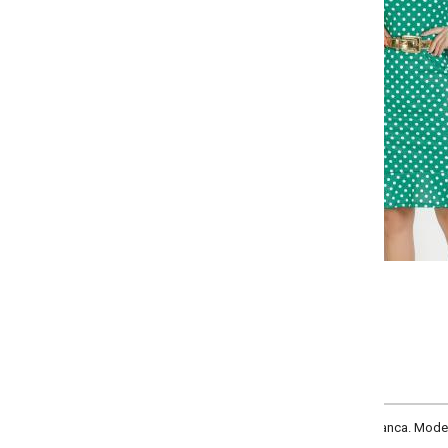
Selecione a quantidade para cada tamanho:
-
+
P
M
G
GG
COMPRAR
anca. Modelo com decote redondo, babado nas mangas, babado na barra e rec