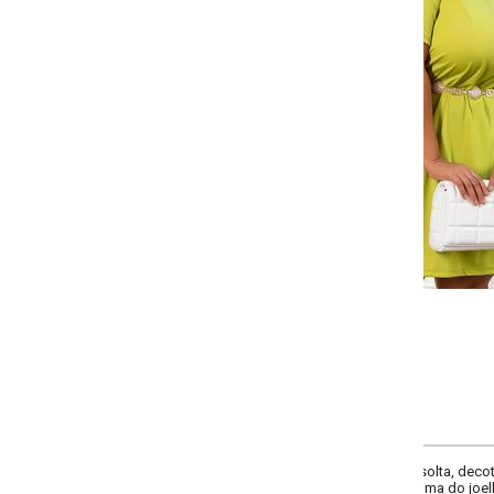
-
-
-
-
+
+
+
G
GG
XXG
XLG
COMPRAR
solta, decote frente redondo, comprimento da manga curta, manga com babad
ma do joelho, material malha de poliéster. Tendência: modelagem babadinho