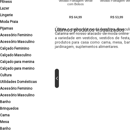
Vestido Folhagem Verde
Vestido Folhagem Ve
Fitness
com Bolsos
Lazer
Lingerie
R$ 64,99
R$ 53,99
Moda Praia
Pijamas
Últimos produtos visualizados
Lojista o melhor da moda feminina, masculi
Catarina em nosso atacado de moda online e
Acessório Feminino
a variedade em vestidos, vestidos de fest
Acessório Masculino
produtos para casa como cama, mesa, banh
jardinagem, suplementos alimentares.
Calçado Feminino
Calçado Masculino
Calçado para menina
Calçado para menino
Cultura
Utilidades Domésticas
Acessório Feminino
Acessório Masculino
Banho
Brinquedos
Cama
Mesa
Banho