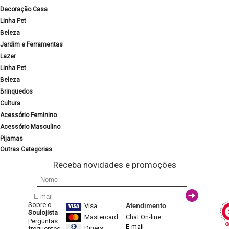
Decoração Casa
Linha Pet
Beleza
Jardim e Ferramentas
Lazer
Linha Pet
Beleza
Brinquedos
Cultura
Acessório Feminino
Acessório Masculino
Pijamas
Outras Categorias
Receba novidades e promoções
Sobre o
Visa
Atendimento
Soulojista
Mastercard
Chat On-line
Perguntas
E-mail
Diners
frequentes