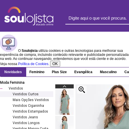
O
Soulojista
utiliza cookies e outras tecnologias para melhorar sua
experiência de compra, incluindo conteúdo relevante e publicidade personalizada
na web. Ao continuar navegando, entendemos que você está ciente e de acordo.
OK
Veja nossa
Política de Cookies
.
Novidades
Feminino
Plus Size
Evangélica
Masculino
Ca
Moda Feminina
Vestidos
Vestidos Curtos
Mais Opções Vestidos
Vestidos Ciganinha
Vestidos Estampados
Vestidos Jeans
Vestidos Longos
Vestidos Manga Curta