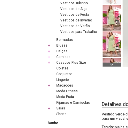
Vestidos Tubinho
Vestidos de Alça
Vestidos de Festa
Vestidos de Inverno
Vestidos de Verão
Vestidos para Trabalho
Bermudas
Blusas
Calças
Camisas
Casacos Plus Size
Coletes
Conjuntos
Lingerie
Macacões
Moda Fitness
Moda Praia
Pijamas e Camisolas
Detalhes d
Saias
Shorts
Vestido verde c
para um visual e
Banho
Tecido:
Malha s