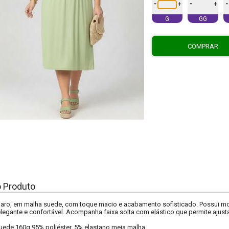
-
-
-
+
+
G
GG
COMPRAR
o Produto
laro, em malha suede, com toque macio e acabamento sofisticado. Possui mo
legante e confortável. Acompanha faixa solta com elástico que permite ajustar 
uede 160g 95% poliéster, 5% elastano meia malha