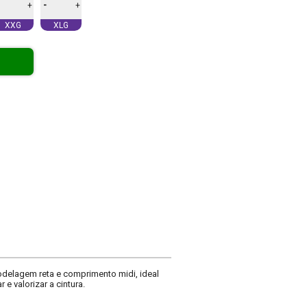
-
+
+
XXG
XLG
delagem reta e comprimento midi, ideal
e valorizar a cintura.