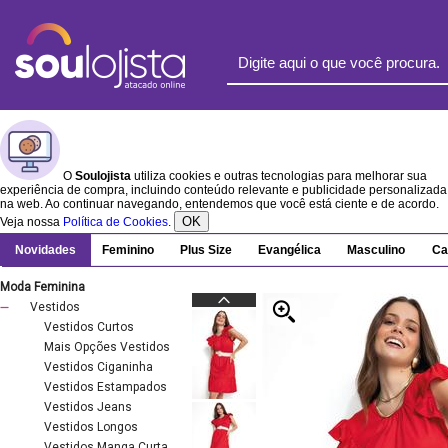
O
Soulojista
utiliza cookies e outras tecnologias para melhorar sua
experiência de compra, incluindo conteúdo relevante e publicidade personalizada
na web. Ao continuar navegando, entendemos que você está ciente e de acordo.
OK
Veja nossa
Política de Cookies
.
Novidades
Feminino
Plus Size
Evangélica
Masculino
Ca
Moda Feminina
Vestidos
Vestidos Curtos
Mais Opções Vestidos
Vestidos Ciganinha
Vestidos Estampados
Vestidos Jeans
Vestidos Longos
Vestidos Manga Curta