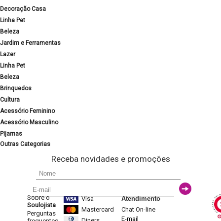
Decoração Casa
Linha Pet
Beleza
Jardim e Ferramentas
Lazer
Linha Pet
Beleza
Brinquedos
Cultura
Acessório Feminino
Acessório Masculino
Pijamas
Outras Categorias
Receba novidades e promoções
Sobre o
Visa
Atendimento
Soulojista
Mastercard
Chat On-line
Perguntas
E-mail
Diners
frequentes