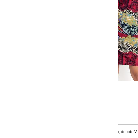
Selecione:
Selecione a quantidade para cada tamanho:
-
-
-
+
+
+
P
M
G
GG
COMPRAR
, decote V com tiras transpassadas, sem mangas e recorte central nas costa