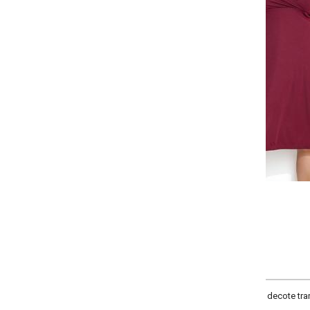
Selecione a quantidade para cada tamanho:
-
+
G
GG
XXG
XLG
COMPRAR
ecote transpassado, mangas curtas amplas, recorte simples na cintura e rec