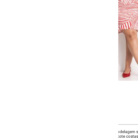
Selecione a quantidade para cada tamanho:
-
-
-
-
+
+
+
G
GG
XXG
XLG
COMPRAR
delagem solta em malha de viscose com elastano, leve e confortável. Decote
cote costas em redondo e comprimento clássico. Perfeito para um visual elega