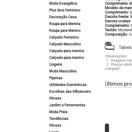
Comprimento d
Moda Evangélica
Modelo da man
Plus Size Feminino
Comprimento:
M
Decote frente:
Decoração Casa
Decote costas:
Roupa para Menina
Complemento:
Tecido:
Moletin
Roupa para Menino
Composição:
C
Calçado Feminino
Calçado Masculino
Tabela
Calçado para menina
Observações:
Calçado para menino
1.
Imagens mera
Lingerie
2.
Preços válid
compras".
Moda Masculina
Pijamas
Últimos pro
Utilidades Domésticas
Escolhas das Influencers
Fitness
Jardim e Ferramentas
Moda Praia
Tendências
Fitness