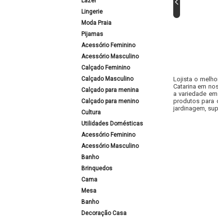
Lazer
Lingerie
Moda Praia
Pijamas
Acessório Feminino
Acessório Masculino
Calçado Feminino
Calçado Masculino
Lojista o melho
Catarina em nos
Calçado para menina
a variedade em
produtos para 
Calçado para menino
jardinagem, sup
Cultura
Utilidades Domésticas
Acessório Feminino
Acessório Masculino
Banho
Brinquedos
Cama
Mesa
Banho
Decoração Casa