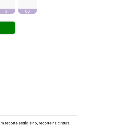
G
GG
ecorte estilo sino, recorte na cintura