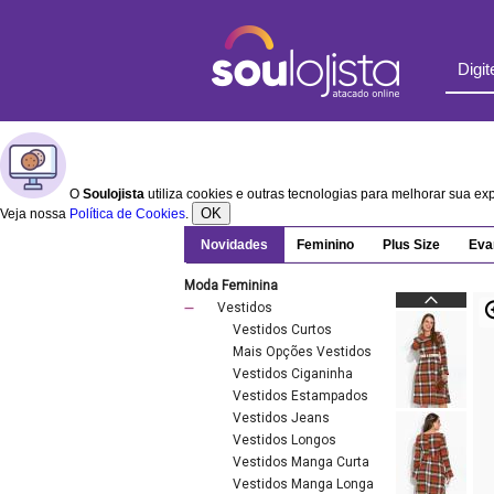
O
Soulojista
utiliza cookies e outras tecnologias para melhorar sua e
OK
Veja nossa
Política de Cookies
.
Novidades
Feminino
Plus Size
Eva
Moda Feminina
Vestidos
Vestidos Curtos
Mais Opções Vestidos
Vestidos Ciganinha
Vestidos Estampados
Vestidos Jeans
Vestidos Longos
Vestidos Manga Curta
Vestidos Manga Longa