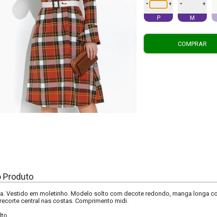
-
-
+
+
P
M
COMPRAR
o Produto
. Vestido em moletinho. Modelo solto com decote redondo, manga longa com r
recorte central nas costas. Comprimento midi.
lto