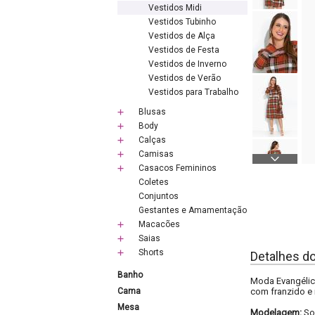
Vestidos Midi
Vestidos Tubinho
Vestidos de Alça
Vestidos de Festa
Vestidos de Inverno
Vestidos de Verão
Vestidos para Trabalho
Blusas
Body
Calças
Camisas
Casacos Femininos
Coletes
Conjuntos
Gestantes e Amamentação
Macacões
Saias
Shorts
Detalhes d
Banho
Moda Evangélica
Cama
com franzido e 
Mesa
Modelagem:
So