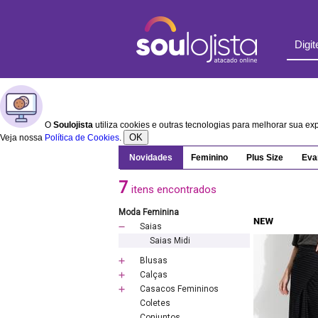
O
Soulojista
utiliza cookies e outras tecnologias para melhorar sua e
OK
Veja nossa
Política de Cookies
.
Novidades
Feminino
Plus Size
Eva
7
itens encontrados
Moda Feminina
Saias
Saias Midi
Blusas
Calças
Casacos Femininos
Coletes
Conjuntos