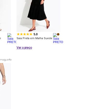
5.0
e
Saia Preta em Malha Suede
Ver o preço