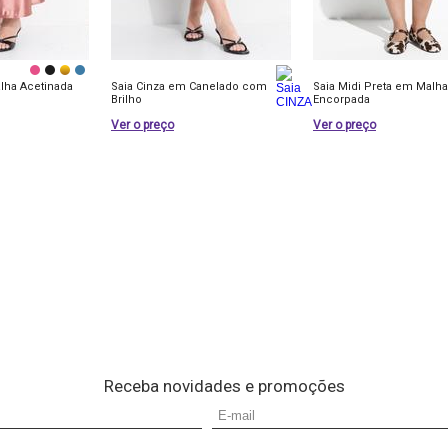
lha Acetinada
Saia Cinza em Canelado com
Saia Midi Preta em Malh
Brilho
Encorpada
Ver o preço
Ver o preço
Receba novidades e promoções