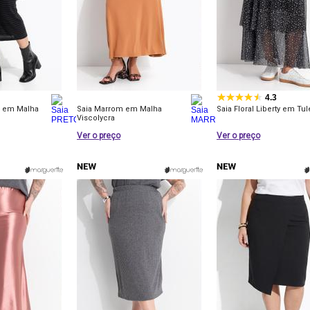
4.3
z em Malha
Saia Marrom em Malha
Saia Floral Liberty em Tul
Viscolycra
Ver o preço
Ver o preço