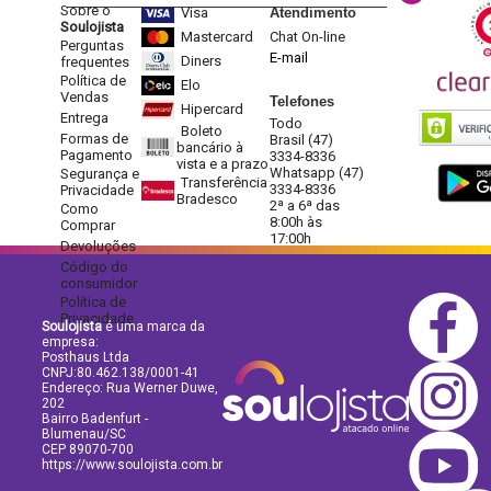
Sobre o
Visa
Atendimento
Soulojista
Mastercard
Chat On-line
Perguntas
E-mail
Diners
frequentes
Política de
Elo
Vendas
Telefones
Hipercard
Entrega
Todo
Boleto
Formas de
Brasil (47)
bancário à
Pagamento
3334-8336
vista e a prazo
Whatsapp (47)
Segurança e
Transferência
3334-8336
Privacidade
Bradesco
2ª a 6ª das
Como
8:00h às
Comprar
17:00h
Devoluções
Código do
consumidor
Política de
Privacidade
Soulojista
é uma marca da
empresa:
Posthaus Ltda
CNPJ:80.462.138/0001-41
Endereço: Rua Werner Duwe,
202
Bairro Badenfurt -
Blumenau/SC
CEP 89070-700
https://www.soulojista.com.br