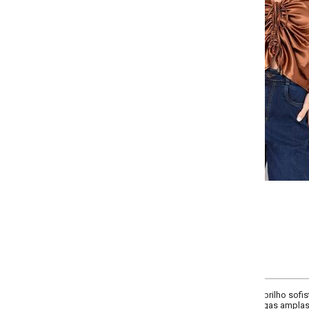
-
-
-
-
+
+
+
P
M
G
GG
COMPRAR
rilho sofisticado possui decote V e túnel frontal com ajuste por amarração, 
ngas amplas completam o visual elegante e moderno. Ideal para compor look